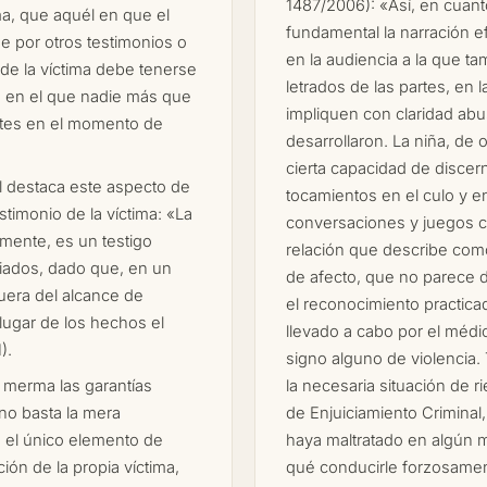
1487/2006): «Así, en cuanto
ma, que aquél en que el
fundamental la narración e
e por otros testimonios o
en la audiencia a la que tam
de la víctima debe tenerse
letrados de las partes, en 
, en el que nadie más que
impliquen con claridad abu
ntes en el momento de
desarrollaron. La niña, de
cierta capacidad de discer
l destaca este aspecto de
tocamientos en el culo y e
estimonio de la víctima: «La
conversaciones y juegos c
amente, es un testigo
relación que describe como
iados, dado que, en un
de afecto, que no parece 
uera del alcance de
el reconocimiento practicad
lugar de los hechos el
llevado a cabo por el méd
).
signo alguno de violencia
 merma las garantías
la necesaria situación de ri
no basta la mera
de Enjuiciamiento Crimina
 el único elemento de
haya maltratado en algún m
ción de la propia víctima,
qué conducirle forzosament