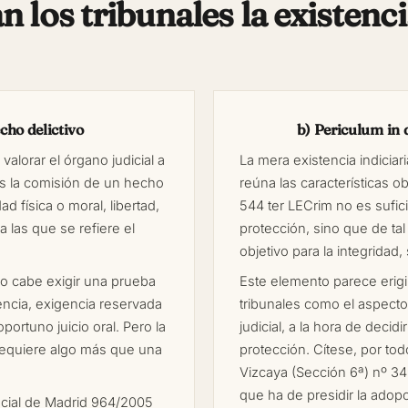
 los tribunales la existenc
cho delictivo
b) Periculum in 
alorar el órgano judicial a
La mera existencia indiciar
es la comisión de un hecho
reúna las características ob
dad física o moral, libertad,
544 ter LECrim no es sufic
 las que se refiere el
protección, sino que de tal
objetivo para la integridad,
o cabe exigir una prueba
Este elemento parece erigi
ncia, exigencia reservada
tribunales como el aspecto
portuno juicio oral. Pero la
judicial, a la hora de decid
requiere algo más que una
protección. Cítese, por tod
Vizcaya (Sección 6ª) nº 3
que ha de presidir la adop
incial de Madrid 964/2005