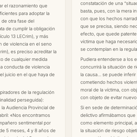
constatación de una “situac
zar el razonamiento que
basta, pues, con la mera i
ficientes para adoptar la
con que los hechos narrado
 de otra fase del
que se precisa, siendo nec
ta de cumplir la obligación
efecto, que quede patente l
tículo 13 LECrim), y más
víctima que haga necesari
n de violencia en el seno
se contemplan en la regula
rim), es preciso acreditar la
pico de cualquier medida
Pudiera entenderse a los e
una conducta de violencia
concurrirá la situación de 
del juicio en el que haya de
la causa… se puede inferi
cometiendo hechos violentos
moral de la víctima, con ob
nspiradores de la regulación
con objeto de evitar nuevo
finalidad perseguida):
 la Audiencia Provincial de
Si en sede de determinació
abril: «Nos encontramos
delictivo afirmábamos que 
ompañero sentimental por
como elemento principal, a
os de 5 meses, 4 y 8 años de
la situación de riesgo obje