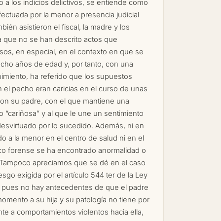
 a los indicios delictivos, se entiende como
fectuada por la menor a presencia judicial
bién asistieron el fiscal, la madre y los
la que no se han descrito actos que
sos, en especial, en el contexto en que se
 ocho años de edad y, por tanto, con una
nimiento, ha referido que los supuestos
n el pecho eran caricias en el curso de unas
on su padre, con el que mantiene una
 “cariñosa” y al que le une un sentimiento
desvirtuado por lo sucedido. Además, ni en
o a la menor en el centro de salud ni en el
ico forense se ha encontrado anormalidad o
. Tampoco apreciamos que se dé en el caso
esgo exigida por el artículo 544 ter de la Ley
l, pues no hay antecedentes de que el padre
omento a su hija y su patología no tiene por
e a comportamientos violentos hacia ella,