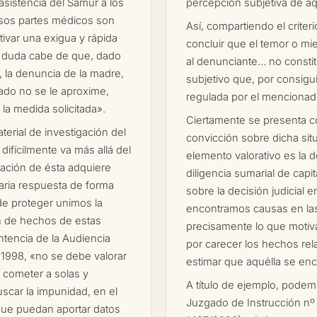
asistencia del Samur a los
percepción subjetiva de aq
sos partes médicos son
Así, compartiendo el criteri
tivar una exigua y rápida
concluir que el temor o mie
ué duda cabe de que, dado
al denunciante… no consti
, la denuncia de la madre,
subjetivo que, por consigu
ado no se le aproxime,
regulada por el mencionado
 la medida solicitada».
Ciertamente se presenta co
terial de investigación del
convicción sobre dicha sit
difícilmente va más allá del
elemento valorativo es la d
aración de ésta adquiere
diligencia sumarial de capi
saria respuesta de forma
sobre la decisión judicial 
nde proteger unimos la
encontramos causas en las 
n de hechos de estas
precisamente lo que motiva
entencia de la Audiencia
por carecer los hechos rel
 1998, «no se debe valorar
estimar que aquélla se enc
e cometer a solas y
A título de ejemplo, podem
scar la impunidad, en el
Juzgado de Instrucción nº 
que puedan aportar datos