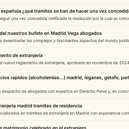
 española ¿qué tramites se han de hacer una vez concedid
seguir una vez concedida notificada la resolución por la cual se conc
o del nuestros bufete en Madrid Vega abogados
 desentrañar los complejos y fascinantes aspectos del mundo jurídic
ento de extranjería
l nuevo reglamento de extranjería, aprobado en noviembre de 2024, 
cios rapidos (alcoholemias…) madrid, leganes, getafe, parl
 despacho de abogados con expertos en Derecho Penal y, en concret
anjeria madrid tramites de residencia
alizados en trámites de extranjería en Madrid con experiencia cont
e matrimonio celebrado en el extranjero