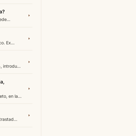
a?
ede...
o. Ex...
introdu...
a,
o, en la...
rastad...