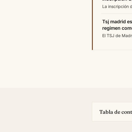
La inscripción 
Tsj madrid e
regimen comu
El TSJ de Madri
Tabla de con