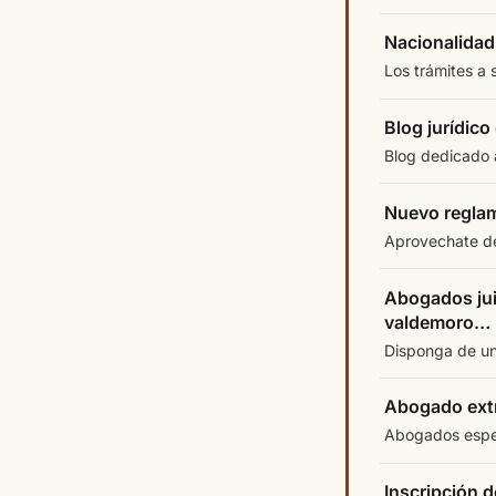
Nacionalidad
Los trámites a 
Blog jurídic
Blog dedicado a
Nuevo reglam
Aprovechate de
Abogados jui
valdemoro…
Disponga de un
Abogado extr
Abogados especi
Inscripción d