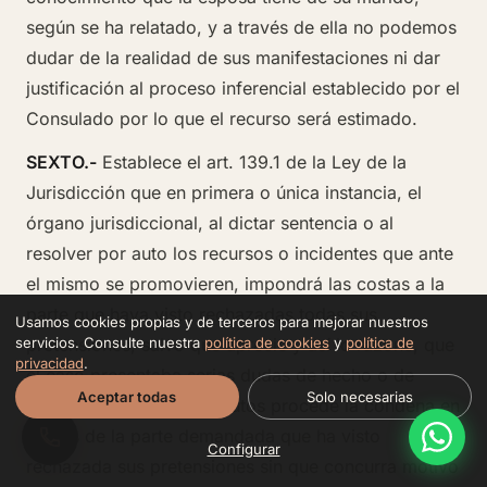
según se ha relatado, y a través de ella no podemos
dudar de la realidad de sus manifestaciones ni dar
justificación al proceso inferencial establecido por el
Consulado por lo que el recurso será estimado.
SEXTO.-
Establece el art. 139.1 de la Ley de la
Jurisdicción que en primera o única instancia, el
órgano jurisdiccional, al dictar sentencia o al
resolver por auto los recursos o incidentes que ante
el mismo se promovieren, impondrá las costas a la
parte que haya visto rechazadas todas sus
Usamos cookies propias y de terceros para mejorar nuestros
servicios. Consulte nuestra
política de cookies
y
política de
pretensiones, salvo que aprecie y así lo razone, que
privacidad
.
el caso presentaba serias dudas de hecho o de
Aceptar todas
Solo necesarias
derecho. En el caso de autos procede la condena en
costas de la parte demandada que ha visto
Configurar
rechazada sus pretensiones sin que concurra motivo