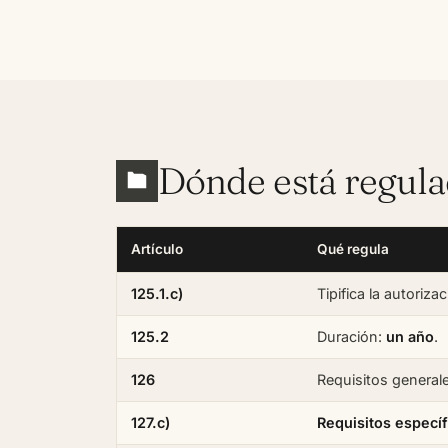
Dónde está regul
Artículo
Qué regula
125.1.c)
Tipifica la autoriza
125.2
Duración:
un año
.
126
Requisitos general
127.c)
Requisitos específ