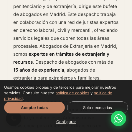
penitenciario y de extranjería, dirige este bufete
de abogados en Madrid. Este despacho trabaja
en colaboración con una red de juristas expertos
en derecho laboral , civil y mercantil, ofreciendo
servicios legales que cubren todas las áreas
procesales.
Abogados de Extranjería en Madrid
,
somos
expertos en trámites de extranjería y
recursos
. Despacho de abogados con más de
15 años de experiencia
, abogados de
extranjería para extranjeros y familiares.
Nacionalidad, Visados,
arraigo social
,
Usamos cookies propias y de terceros para mejorar nuestros
servicios. Consulte nuestra
política de cookies
y
política de
renovación residencia, larga duración,
privacidad
.
familiares de comunitarios, reagrupaciones,
Aceptar todas
Solo necesarias
estudiantes, menores. Recursos de reposición,
alzada y contenciosos Administrativo.
Configurar
Asistencia para detenidos extranjeros en