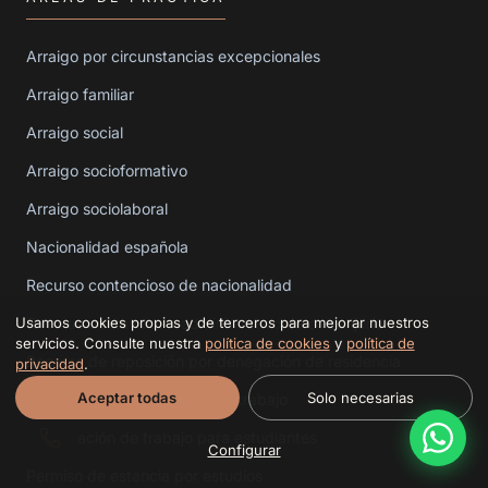
Arraigo por circunstancias excepcionales
Arraigo familiar
Arraigo social
Arraigo socioformativo
Arraigo sociolaboral
Nacionalidad española
Recurso contencioso de nacionalidad
Recurso contencioso-administrativo de extranjería
Usamos cookies propias y de terceros para mejorar nuestros
servicios. Consulte nuestra
política de cookies
y
política de
Recurso de reposición por denegación de residencia
privacidad
.
Aceptar todas
Solo necesarias
Modificación de estudiante a trabajo
Autorización de trabajo para estudiantes
Configurar
Permiso de estancia por estudios