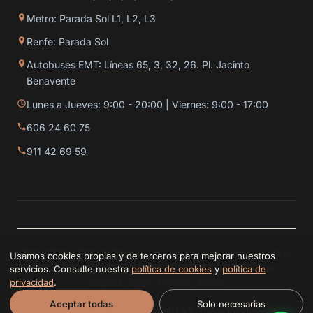
Metro: Parada Sol L1, L2, L3
Renfe: Parada Sol
Autobuses EMT: Líneas 65, 3, 32, 26. Pl. Jacinto
Benavente
Lunes a Jueves: 9:00 - 20:00 | Viernes: 9:00 - 17:00
606 24 60 75
911 42 69 59
SECUNDINO VEGA CUBILLAS
· Letrado/a colegiado/a Nº 82011 en
Usamos cookies propias y de terceros para mejorar nuestros
el Ilustre Colegio de Abogados de Madrid (ICAM). Idiomas:
servicios. Consulte nuestra
política de cookies
y
política de
privacidad
.
Español, Inglés, Francés, Árabe.
Aceptar todas
Solo necesarias
© 2026
SECUNDINO VEGA CUBILLAS
. Todos los derechos