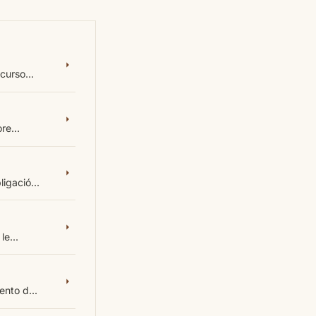
curso...
re...
igació...
le...
nto d...