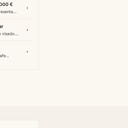
.000 €
esenta...
ar
visado....
fe...